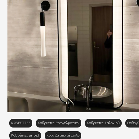
ΚΑΘΡΕΠΤΕΣ
Καθρέπτες Επαγγελματικοί
Καθρέπτες Σαλονιού
Ορθογώ
Καθρέπτες με Led
Κορνίζα από μέταλλο