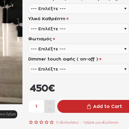
Υλικό Καθρέπτη
Φωτισμός
Dimmer touch αφής ( on-off )
από
450€
Add to Cart
NEO
νιο Σχήμα
0 αξιολογήσεις
-
Γράψτε μια αξιολόγηση