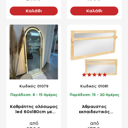
Καλάθι
Καλάθι
NEO
NEO
Kωδικός:
01079
Kωδικός:
01081
Παράδοση:
8 - 15 Ημέρες
Παράδοση:
15 - 20 Ημέρες
Καθρέπτης ολόσωμος
Άθραυστος
led 60x180cm με
εκπαιδευτικός
καμάρα και σχέδιο
καθρέπτης με μπάρα
αμμοβολής
100x60x8cm Μοντεσόρι
από
από
(Montessori)