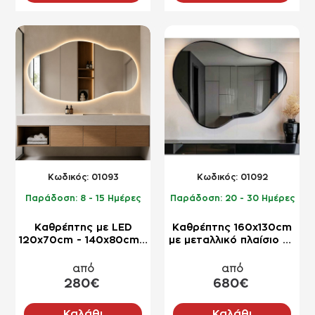
NEO
NEO
Kωδικός:
01093
Kωδικός:
01092
Παράδοση:
8 - 15 Ημέρες
Παράδοση:
20 - 30 Ημέρες
Καθρέπτης με LED
Καθρέπτης 160x130cm
120x70cm - 140x80cm -
με μεταλλικό πλαίσιο σε
160x80cm σε
ακανόνιστο σχήμα
ακανόνιστο σχήμα
από
από
280€
680€
Καλάθι
Καλάθι