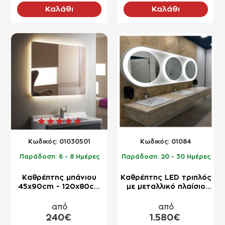
Καλάθι
Καλάθι
NEO
NEO
Kωδικός:
01030501
Kωδικός:
01084
Παράδοση:
6 - 8 Ημέρες
Παράδοση:
20 - 30 Ημέρες
Καθρέπτης μπάνιου
Καθρέπτης LED τριπλός
45x90cm - 120x80cm
με μεταλλικό πλαίσιο
ορθογώνιος ροντέ με
οβάλ από λάμα χάλυβα
στρογγυλεμένες γωνίες
διαστάσεων 80x220cm
από
από
240€
1.580€