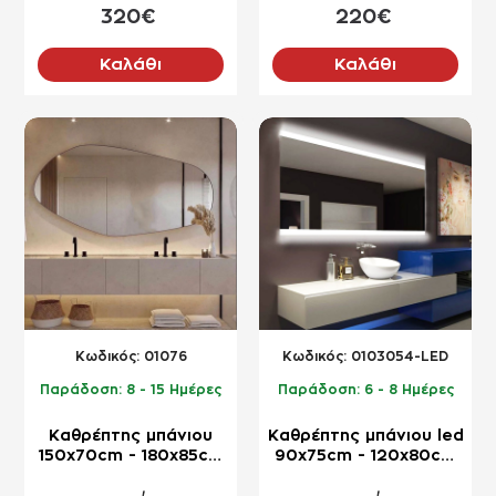
320€
220€
Καλάθι
Καλάθι
NEO
NEO
Kωδικός:
01076
Kωδικός:
0103054-LED
Παράδοση:
8 - 15 Ημέρες
Παράδοση:
6 - 8 Ημέρες
Καθρέπτης μπάνιου
Καθρέπτης μπάνιου led
150x70cm - 180x85cm
90x75cm - 120x80cm
σε σχήμα βότσαλο
με σχέδιο αμμοβολής