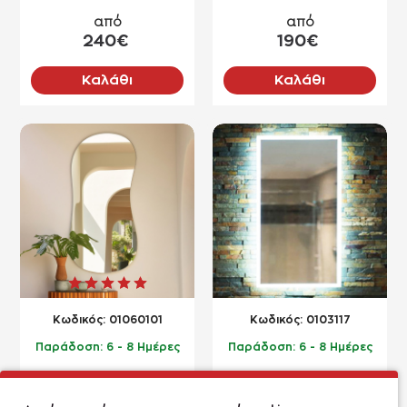
Φ50cm - Φ120cm
σε ελεύθερο σχέδιο
από
από
240€
190€
Καλάθι
Καλάθι
NEO
NEO
Kωδικός:
01060101
Kωδικός:
0103117
Παράδοση:
6 - 8 Ημέρες
Παράδοση:
6 - 8 Ημέρες
Καθρέπτης 50x100cm -
Καθρέπτης μπάνιου led
60x120cm σε ελεύθερο
45x90cm