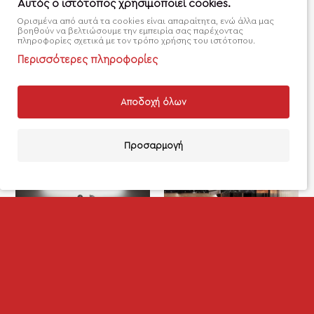
Αυτός ο ιστότοπος χρησιμοποιεί cookies.
σχέδιο
Ορισμένα από αυτά τα cookies είναι απαραίτητα, ενώ άλλα μας
από
από
βοηθούν να βελτιώσουμε την εμπειρία σας παρέχοντας
190€
230€
πληροφορίες σχετικά με τον τρόπο χρήσης του ιστότοπου.
Περισσότερες πληροφορίες
Καλάθι
Καλάθι
Αποδοχή όλων
Προσαρμογή
ΦΊΛΤΡΑ
NEO
NEO
Kωδικός:
0103125
Kωδικός:
0103167
Παράδοση:
6 - 8 Ημέρες
Παράδοση:
6 - 8 Ημέρες
Καθρέπτης μπάνιου led
Καθρέπτης μπάνιου led