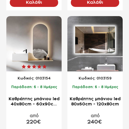
Καλάθι
Καλάθι
NEO
NEO
Kωδικός:
0103154
Kωδικός:
0103159
Παράδοση:
6 - 8 Ημέρες
Παράδοση:
6 - 8 Ημέρες
Καθρέπτης μπάνιου led
Καθρέπτης μπάνιου led
40x80cm - 60x90cm
80x60cm - 120x80cm
οβάλ κάψουλα
από
από
220€
240€