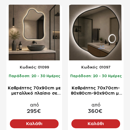
NEO
NEO
Kωδικός:
01099
Kωδικός:
01097
Παράδοση:
20 - 30 Ημέρες
Παράδοση:
20 - 30 Ημέρες
Καθρέπτης 70x90cm με
Καθρέπτης 70x70cm-
μεταλλικό πλαίσιο σε
80x80cm-90x90cm με
ακανόνιστο σχήμα
μεταλλικό πλαίσιο σε
ακανόνιστο σχήμα
από
από
295€
360€
Καλάθι
Καλάθι