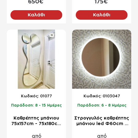
650€
175€
Καλάθι
Καλάθι
NEO
NEO
Kωδικός:
01077
Kωδικός:
0103047
Παράδοση:
8 - 15 Ημέρες
Παράδοση:
6 - 8 Ημέρες
Καθρέπτης μπάνιου
Στρογγυλός καθρέπτης
75x157cm - 75x180cm
μπάνιου led Φ60cm -
σε ακανόνιστο σχήμα
Φ90cm με αμμοβολή
από
από