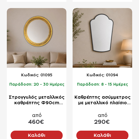
NEO
NEO
Kωδικός:
01095
Kωδικός:
01094
Παράδοση:
20 - 30 Ημέρες
Παράδοση:
8 - 15 Ημέρες
Στρογγυλός μεταλλικός
Καθρέπτης ασύμμετρος
καθρέπτης Φ90cm
με μεταλλικό πλαίσιο
σελήνη με χρυσή λάμα
55x90cm
χάλυβα
από
από
460€
290€
Καλάθι
Καλάθι