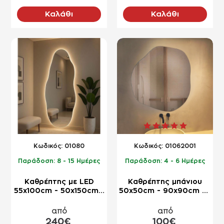
Καλάθι
Καλάθι
NEO
NEO
Kωδικός:
01080
Kωδικός:
01062001
Παράδοση:
8 - 15 Ημέρες
Παράδοση:
4 - 6 Ημέρες
Καθρέπτης με LED
Καθρέπτης μπάνιου
55x100cm - 50x150cm -
50x50cm - 90x90cm σε
70x180cm οβάλ σε
σχήμα πέτρας
ελεύθερο σχέδιο
από
από
240€
100€