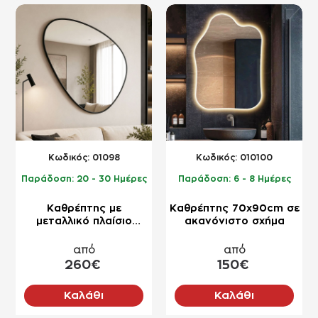
NEO
NEO
Kωδικός:
01098
Kωδικός:
010100
Παράδοση:
20 - 30 Ημέρες
Παράδοση:
6 - 8 Ημέρες
Καθρέπτης με
Καθρέπτης 70x90cm σε
μεταλλικό πλαίσιο
ακανόνιστο σχήμα
53x75cm - 106x150cm
σε σχήμα βότσαλο Νο4
από
από
260€
150€
Καλάθι
Καλάθι