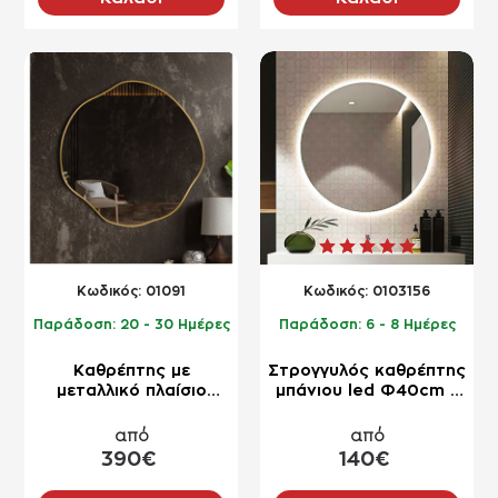
NEO
NEO
Kωδικός:
01091
Kωδικός:
0103156
Παράδοση:
20 - 30 Ημέρες
Παράδοση:
6 - 8 Ημέρες
Καθρέπτης με
Στρογγυλός καθρέπτης
μεταλλικό πλαίσιο
μπάνιου led Φ40cm -
Φ80cm - Φ90cm -
Φ120cm
Φ100cm
από
από
390€
140€