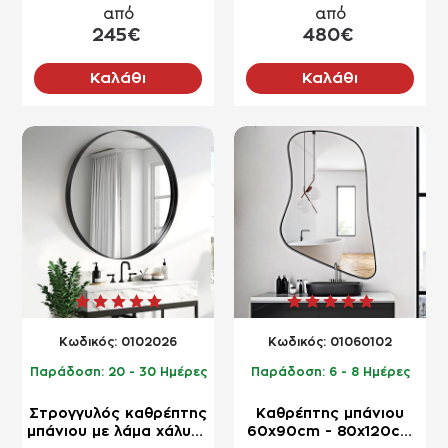
lacobel
από
από
245€
480€
Καλάθι
Καλάθι
NEO
NEO
Kωδικός:
0102026
Kωδικός:
01060102
Παράδοση:
20 - 30 Ημέρες
Παράδοση:
6 - 8 Ημέρες
Στρογγυλός καθρέπτης
Καθρέπτης μπάνιου
μπάνιου με λάμα χάλυβα
60x90cm - 80x120cm