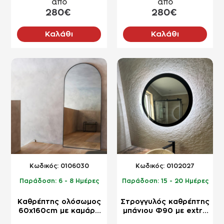
πάνω-κάτω
από
από
280€
280€
Καλάθι
Καλάθι
NEO
NEO
Kωδικός:
0106030
Kωδικός:
0102027
Παράδοση:
6 - 8 Ημέρες
Παράδοση:
15 - 20 Ημέρες
Καθρέπτης ολόσωμος
Στρογγυλός καθρέπτης
60x160cm με καμάρα
μπάνιου Φ90 με extra
και περίγραμμα βαφής
clear κρύσταλλο και