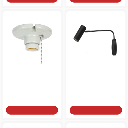
Επιτοίχειο φωτιστικό
Επιτοίχιο μεταλλικό
μπάνιου λευκό ρετρό
φωτιστικό σε μαύρο
κεραμικό
χρώμα
από
από
25€
75€
Add to Cart
Add to Cart