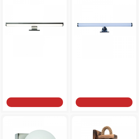
Επιτοίχιο φωτιστικό
Επιτοίχιο φωτιστικό
40cm ή 60cm σε
40cm σε απόχρωση
απόχρωση χρώμιο
χρώμιο
από
από
45€
40€
Add to Cart
Add to Cart