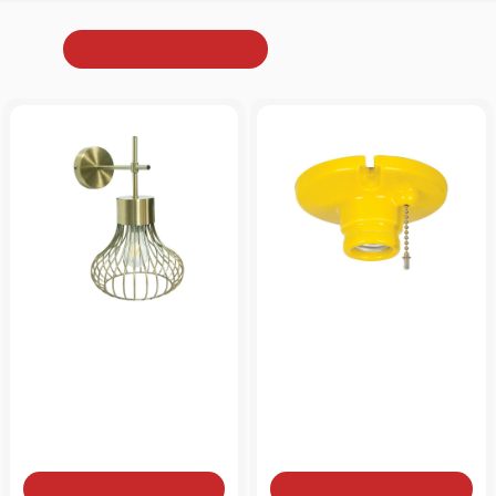
Από την ίδια κατηγορία
Είδατε πρόσφατα
Απλίκα τοίχου αλουμινίου
Επιτοίχειο φωτιστικό
χρυσή
μπάνιου κίτρινο ρετρό
κεραμικό
από
από
90€
25€
Add to Cart
Add to Cart