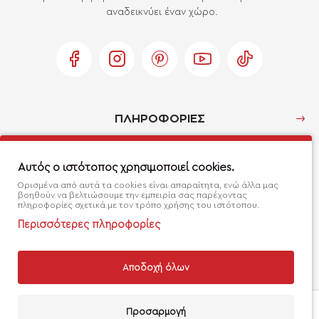
αναδεικνύει έναν χώρο.
ΠΛΗΡΟΦΟΡΙΕΣ
Ο ΛΟΓΑΡΙΑΣΜΟΣ ΜΟΥ
Αυτός ο ιστότοπος χρησιμοποιεί cookies.
Ορισμένα από αυτά τα cookies είναι απαραίτητα, ενώ άλλα μας
βοηθούν να βελτιώσουμε την εμπειρία σας παρέχοντας
ΕΞΥΠΗΡΕΤΗΣΗ ΠΕΛΑΤΩΝ
πληροφορίες σχετικά με τον τρόπο χρήσης του ιστότοπου.
Περισσότερες πληροφορίες
Αποδοχή όλων
Handcrafted with 💙 in Athens
Add to Cart
Προσαρμογή