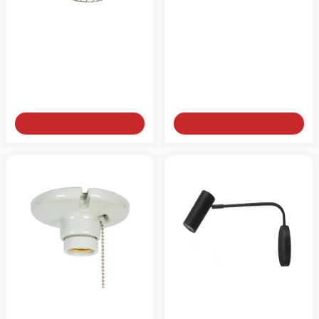
Απλίκα τοίχου αλουμινίου
Επιτοίχειο φωτιστικό
χρυσή
μπάνιου κίτρινο ρετρό
κεραμικό
από
από
90€
25€
Add to Cart
Add to Cart
Επιτοίχειο φωτιστικό
Επιτοίχιο μεταλλικό