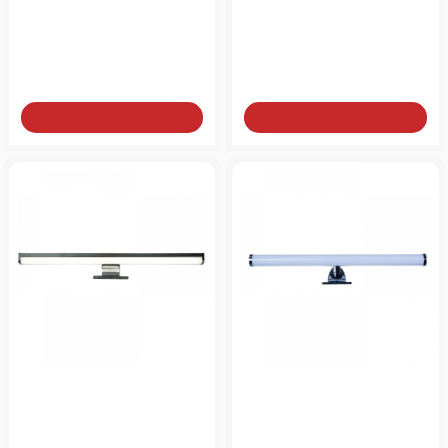
μπάνιου λευκό ρετρό
φωτιστικό σε μαύρο
κεραμικό
χρώμα
από
από
25€
75€
Add to Cart
Add to Cart
Επιτοίχιο φωτιστικό
Επιτοίχιο φωτιστικό
40cm ή 60cm σε
40cm σε απόχρωση
απόχρωση χρώμιο
χρώμιο
από
από